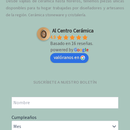
Desde vajillas de cerámica hasta floreros, tenemos piezas únicas
disponibles para tu hogar trabajadas por diseñadores y artesanos
de la región. Cerámica stoneware y cristalería.
Al Centro Cerámica
4.9
Basado en 16 reseñas.
powered by
G
o
o
g
l
e
valóranos en
SUSCRÍBETE A NUESTRO BOLETÍN
Cumpleaños