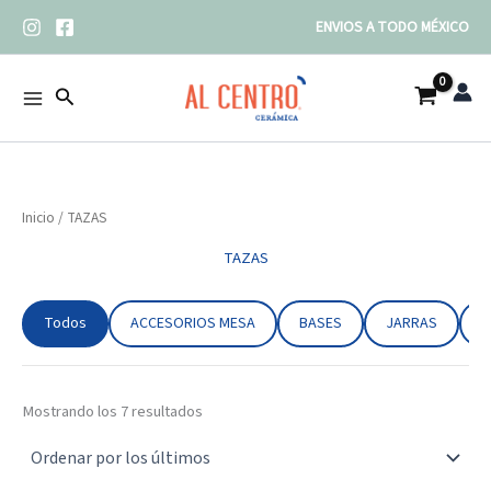
Ordenado
Ir
por
ENVIOS A TODO MÉXICO
los
al
últimos
contenido
Buscar
Inicio
/ TAZAS
TAZAS
Todos
ACCESORIOS MESA
BASES
JARRAS
J
Mostrando los 7 resultados