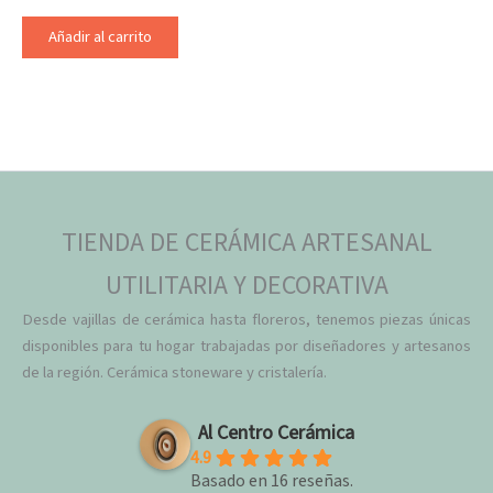
Añadir al carrito
TIENDA DE CERÁMICA ARTESANAL
UTILITARIA Y DECORATIVA
Desde vajillas de cerámica hasta floreros, tenemos piezas únicas
disponibles para tu hogar trabajadas por diseñadores y artesanos
de la región. Cerámica stoneware y cristalería.
Al Centro Cerámica
4.9
Basado en 16 reseñas.