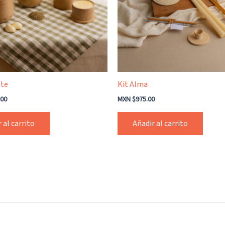
ete
Kit Alma
.00
MXN $
975.00
 al carrito
Añadir al carrito