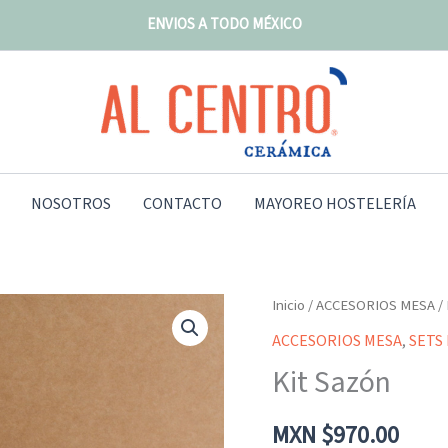
ENVIOS A TODO MÉXICO
NOSOTROS
CONTACTO
MAYOREO HOSTELERÍA
Kit
Inicio
/
ACCESORIOS MESA
/ 
Sazón
ACCESORIOS MESA
,
SETS
cantidad
Kit Sazón
MXN $
970.00