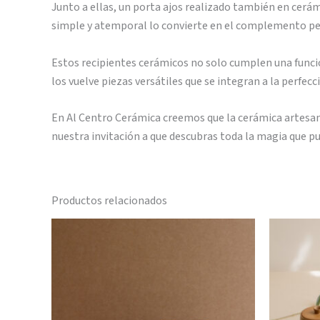
Junto a ellas, un porta ajos realizado también en cerámi
simple y atemporal lo convierte en el complemento per
Estos recipientes cerámicos no solo cumplen una función
los vuelve piezas versátiles que se integran a la perfe
En Al Centro Cerámica creemos que la cerámica artesana
nuestra invitación a que descubras toda la magia que pu
Productos relacionados
Este
producto
tiene
múltiples
variantes.
Las