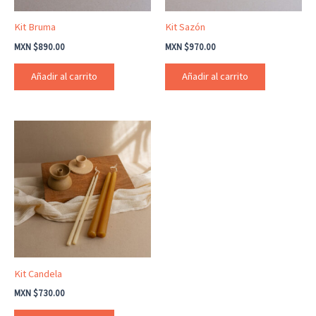
Kit Bruma
Kit Sazón
MXN $
890.00
MXN $
970.00
Añadir al carrito
Añadir al carrito
Kit Candela
MXN $
730.00