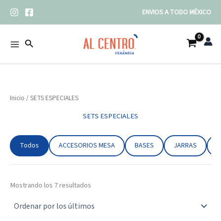
Ordenado
Ir
por
ENVIOS A TODO MÉXICO
los
al
últimos
contenido
Buscar
Inicio
/ SETS ESPECIALES
SETS ESPECIALES
Todos
ACCESORIOS MESA
BASES
JARRAS
J
Mostrando los 7 resultados