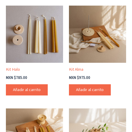
Kit Halo
Kit Alma
MXN $
785.00
MXN $
975.00
Añadir al carrito
Añadir al carrito