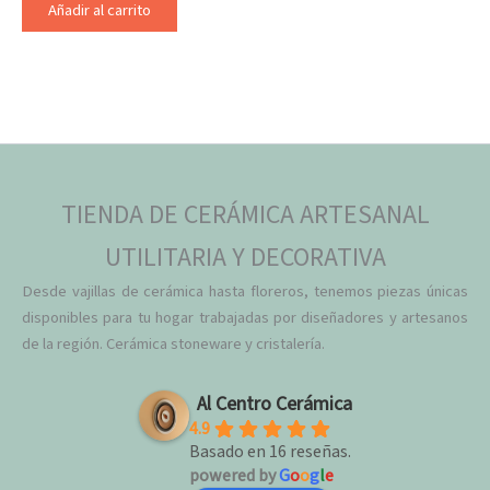
Añadir al carrito
TIENDA DE CERÁMICA ARTESANAL
UTILITARIA Y DECORATIVA
Desde vajillas de cerámica hasta floreros, tenemos piezas únicas
disponibles para tu hogar trabajadas por diseñadores y artesanos
de la región. Cerámica stoneware y cristalería.
Al Centro Cerámica
4.9
Basado en 16 reseñas.
powered by
G
o
o
g
l
e