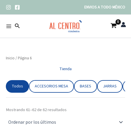
Ordenado
Ir
por
ENVIOS A TODO MÉXICO
los
al
últimos
contenido
Buscar
Inicio
/ Página 6
Tienda
Todos
ACCESORIOS MESA
BASES
JARRAS
J
Mostrando 61–62 de 62 resultados